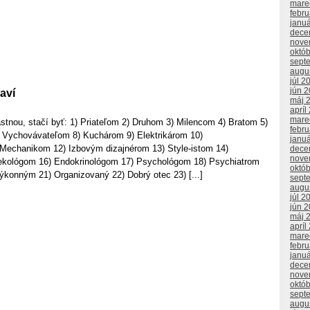
mare
febr
janu
dece
nove
októ
sept
augu
júl 2
jún 
aví
máj 
apríl
mare
astnou, stačí byť: 1) Priateľom 2) Druhom 3) Milencom 4) Bratom 5)
febr
 Vychovávateľom 8) Kuchárom 9) Elektrikárom 10)
janu
 Mechanikom 12) Izbovým dizajnérom 13) Style-istom 14)
dece
nove
kológom 16) Endokrinológom 17) Psychológom 18) Psychiatrom
októ
ýkonným 21) Organizovaný 22) Dobrý otec 23) [...]
sept
augu
júl 2
jún 
máj 
apríl
mare
febr
janu
dece
nove
októ
sept
augu