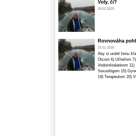
Voly, či?
26.01.2020
Rovnováha pohl
25.01.2020
Aby si urobil ženu šť
Otcom 6) Učiteľom 7)
Vodoinštalatérom 11)
Sexuológom 15) Gyne
19) Terapeutom 20) V