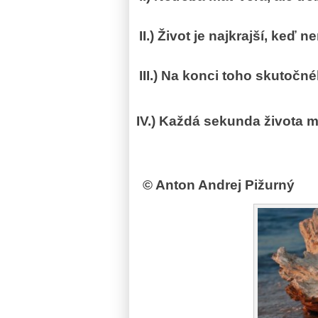
II.) Život je najkrajší, keď 
III.) Na konci toho skutočn
IV.) Každ
á sekunda života 
© Anton Andrej Pižurný