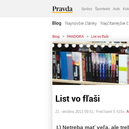
Správy
Športweb
Auto
Kok
Blog
Najnovšie články
Najčítanejšie č
Blog
>
PANDORA
>
List vo fľaši
List vo fľaši
21. októbra 2013 09:51
, Prečítané 5 415x,
A
I.) Netreba mať veľa,
ale tr