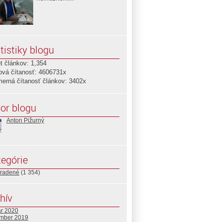
tistiky blogu
t článkov: 1,354
ová čítanosť: 4606731x
merná čítanosť článkov: 3402x
or blogu
Anton Pižurný
egórie
radené
(1 354)
hív
ár 2020
mber 2019