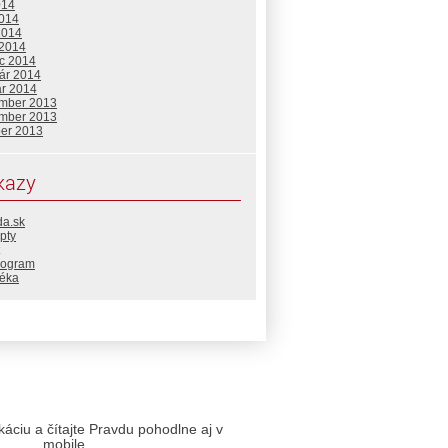
014
2014
2014
 2014
c 2014
uár 2014
ár 2014
mber 2013
mber 2013
ber 2013
kazy
da.sk
pty
rogram
téka
likáciu a čítajte Pravdu pohodlne aj v
mobile