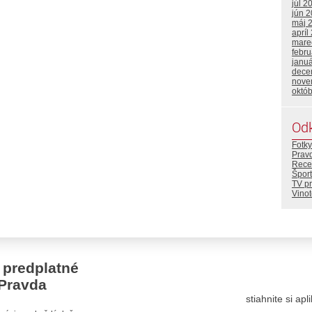
júl 2
jún 
máj 
apríl
mare
febr
janu
dece
nove
októ
Od
Fotky
Prav
Rece
Šport
TV p
Vino
 predplatné
Pravda
stiahnite si ap