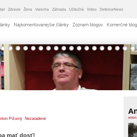
tail
Zdravie
Žena
Varecha
Záhrada
Užitočná
Video
DefenceNews
lánky
Najkomentovanejšie články
Zoznam blogov
Komerčné blog
An
anton
nton Pižurný
,
Nezaradené
eba mať dosť!