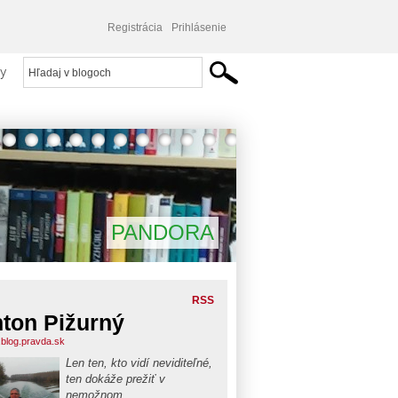
Registrácia
Prihlásenie
y
PANDORA
RSS
ton Pižurný
.blog.pravda.sk
Len ten, kto vidí neviditeľné,
ten dokáže prežiť v
nemožnom...