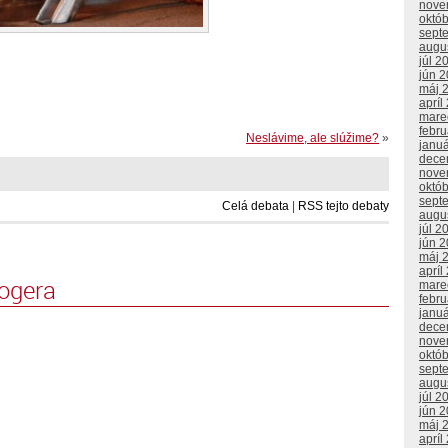
nove
októ
sept
augu
júl 2
jún 
máj 
apríl
mare
febr
Neslávime, ale slúžime?
»
janu
dece
nove
októ
sept
Celá debata
|
RSS tejto debaty
augu
júl 2
jún 
máj 
apríl
logera
mare
febr
janu
dece
nove
októ
sept
augu
júl 2
jún 
máj 
apríl