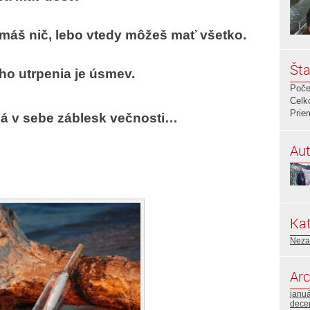
nemáš nič,
lebo vtedy môžeš mať všetko.
Šta
ého utrpenia
je úsmev.
Poče
Celk
Prie
m
á v sebe záblesk večnosti…
Aut
Kat
Neza
Arc
janu
dece