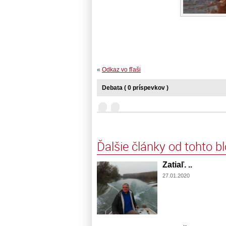
«
Odkaz vo fľaši
Debata ( 0 príspevkov )
Ďalšie články od tohto b
Zatiaľ. ..
27.01.2020