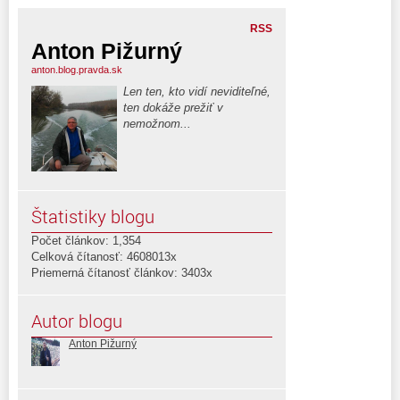
RSS
Anton Pižurný
anton.blog.pravda.sk
Len ten, kto vidí neviditeľné,
ten dokáže prežiť v
nemožnom...
Štatistiky blogu
Počet článkov: 1,354
Celková čítanosť: 4608013x
Priemerná čítanosť článkov: 3403x
Autor blogu
Anton Pižurný