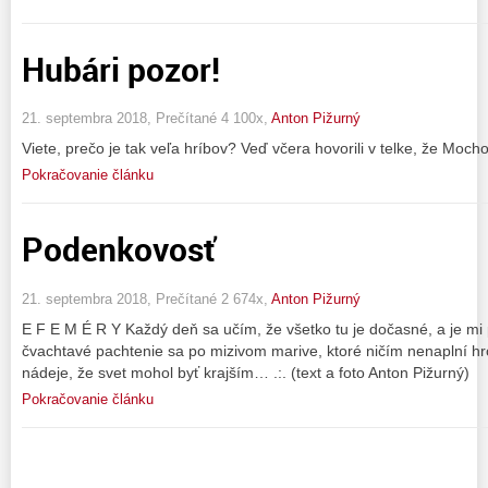
Hubári pozor!
21. septembra 2018, Prečítané 4 100x,
Anton Pižurný
Viete, prečo je tak veľa hríbov? Veď včera hovorili v telke, že Mocho
Pokračovanie článku
Podenkovosť
21. septembra 2018, Prečítané 2 674x,
Anton Pižurný
E F E M É R Y Každý deň sa učím, že všetko tu je dočasné, a je mi
čvachtavé pachtenie sa po mizivom marive, ktoré ničím nenaplní hr
nádeje, že svet mohol byť krajším… .:. (text a foto Anton Pižurný)
Pokračovanie článku