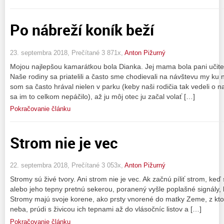
Po nábreží koník beží
23. septembra 2018, Prečítané 3 871x,
Anton Pižurný
Mojou najlepšou kamarátkou bola Dianka. Jej mama bola pani učiteľ
Naše rodiny sa priatelili a často sme chodievali na návštevu my ku
som sa často hrával nielen v parku (keby naši rodičia tak vedeli o n
sa im to celkom nepáčilo), až ju môj otec ju začal volať […]
Pokračovanie článku
Strom nie je vec
22. septembra 2018, Prečítané 3 053x,
Anton Pižurný
Stromy sú živé tvory. Ani strom nie je vec. Ak začnú píliť strom, keď
alebo jeho tepny pretnú sekerou, poranený vyšle poplašné signály, k
Stromy majú svoje korene, ako prsty vnorené do matky Zeme, z ktorej
neba, prúdi s živicou ich tepnami až do vlásočníc listov a […]
Pokračovanie článku