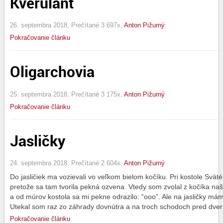
Kverulant
26. septembra 2018, Prečítané 3 697x,
Anton Pižurný
Pokračovanie článku
Oligarchovia
25. septembra 2018, Prečítané 3 175x,
Anton Pižurný
Pokračovanie článku
Jasličky
24. septembra 2018, Prečítané 2 604x,
Anton Pižurný
Do jasličiek ma vozievali vo veľkom bielom kočíku. Pri kostole Svät
pretože sa tam tvorila pekná ozvena. Vtedy som zvolal z kočíka n
a od múrov kostola sa mi pekne odrazilo: “ooo”. Ale na jasličky má
Utekal som raz zo záhrady dovnútra a na troch schodoch pred dve
Pokračovanie článku