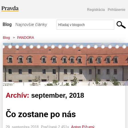
Registrácia
Prihlásenie
Blog
Najnovšie články
Najčítanejšie články
Blog
>
PANDORA
Najkomentovanejšie články
Zoznam blogov
Komerčné blogy
Archív:
september, 2018
Čo zostane po nás
29. septembra 2018, Prečítané 2 451x,
Anton Pižurný