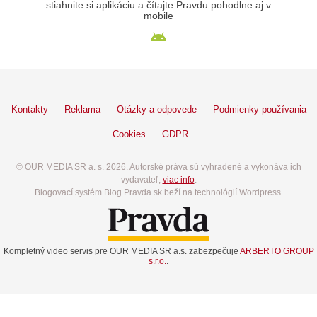
stiahnite si aplikáciu a čítajte Pravdu pohodlne aj v
mobile
Kontakty
Reklama
Otázky a odpovede
Podmienky používania
Cookies
GDPR
© OUR MEDIA SR a. s. 2026. Autorské práva sú vyhradené a vykonáva ich
vydavateľ,
viac info
.
Blogovací systém Blog.Pravda.sk beží na technológií Wordpress.
Kompletný video servis pre OUR MEDIA SR a.s. zabezpečuje
ARBERTO GROUP
s.r.o.
.