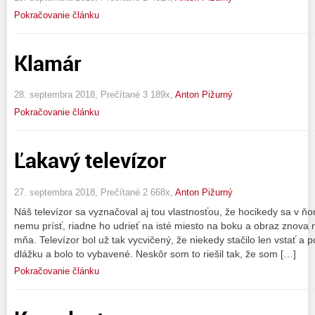
Pokračovanie článku
Klamár
28. septembra 2018, Prečítané 3 189x,
Anton Pižurný
Pokračovanie článku
Ľakavý televízor
27. septembra 2018, Prečítané 2 668x,
Anton Pižurný
Náš televízor sa vyznačoval aj tou vlastnosťou, že hocikedy sa v ňom
nemu prísť, riadne ho udrieť na isté miesto na boku a obraz znova n
mňa. Televízor bol už tak vycvičený, že niekedy stačilo len vstať a 
dlážku a bolo to vybavené. Neskôr som to riešil tak, že som […]
Pokračovanie článku