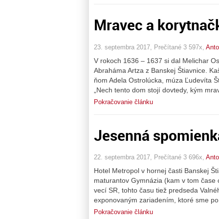
Mravec a korytnačk
23. septembra 2017, Prečítané 3 597x,
Anto
V rokoch 1636 – 1637 si dal Melichar Ost
Abraháma Artza z Banskej Štiavnice. Kašt
ňom Adela Ostrolúcka, múza Ľudevíta Št
„Nech tento dom stojí dovtedy, kým mra
Pokračovanie článku
Jesenná spomienka
22. septembra 2017, Prečítané 3 696x,
Anto
Hotel Metropol v hornej časti Banskej Š
maturantov Gymnázia (kam v tom čase c
vecí SR, tohto času tiež predseda Val
exponovaným zariadením, ktoré sme po vy
Pokračovanie článku