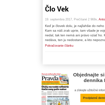
Člo Vek
19. septembra 2017, Prečítané 2 969x,
Anto
Keď je človek dolu, je najľahšie do neho
Kam sa náš zrak uprie, tam všade je vojn
nedal, tak ten nemá ani právo vziať ho. K
nedáva, ten ju nedostane, a kto nepoznal
Pokračovanie článku
Objednajte si
denníka 
a získajte užitočné inf
Predplatné denn