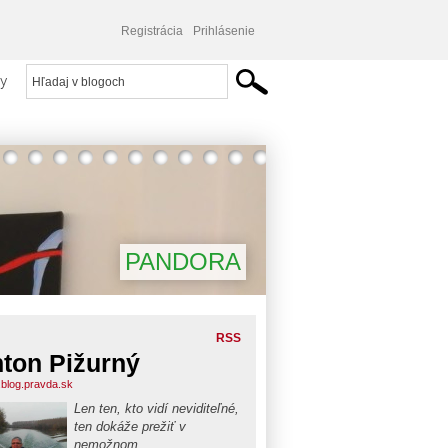
Registrácia
Prihlásenie
y
PANDORA
RSS
ton Pižurný
.blog.pravda.sk
Len ten, kto vidí neviditeľné,
ten dokáže prežiť v
nemožnom...