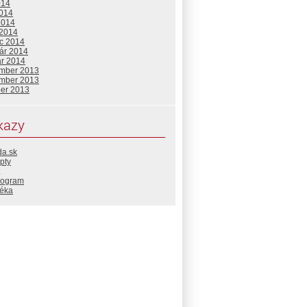
014
2014
2014
 2014
c 2014
uár 2014
ár 2014
mber 2013
mber 2013
ber 2013
kazy
da.sk
pty
rogram
téka