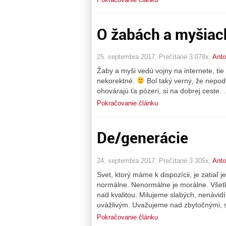
O žabách a myšiac
25. septembra 2017, Prečítané 3 078x,
Anto
Žaby a myši vedú vojny na internete, ti
nekorektné.
Bol taký verný, že nepodv
ohovárajú ťa pózeri, si na dobrej ceste. .
Pokračovanie článku
De/generácie
24. septembra 2017, Prečítané 3 305x,
Anto
Svet, ktorý máme k dispozícii, je zati
normálne. Nenormálne je morálne. Všetk
nad kvalitou. Milujeme slabých, nenávid
uvážlivým. Uvažujeme nad zbytočnými, s
Pokračovanie článku