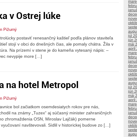
mare
febr
janu
a v Ostrej lúke
dece
nove
októ
sept
n Pižurný
augu
júl 2
rolúcky postaviť renesančný kaštieľ podľa plánov staviteľa
jún 
ieľ stojí v obci do dnešných čias, ale pomaly chátra. Žila v
máj 
apríl
úra. Na prízemí v stene je do kameňa vytesaný nápis: –
mare
vec nevypije more […]
febr
janu
dece
nove
októ
sept
 na hotel Metropol
augu
júl 2
jún 
máj 
n Pižurný
apríl
mare
tiavnice bol začiatkom osemdesiatych rokov pre nás,
febr
hodil na známy „Tuzex“ aj súčasný minister zahraničných
janu
dece
ného zhromaždenia OSN, Miroslav Lajčák) pomerne
nove
učovaní navštevovali. Sídlil v historickej budove zo […]
októ
sept
augu