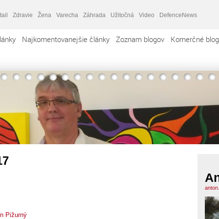
tail
Zdravie
Žena
Varecha
Záhrada
Užitočná
Video
DefenceNews
lánky
Najkomentovanejšie články
Zoznam blogov
Komerčné blog
17
An
anton
n Pižurný