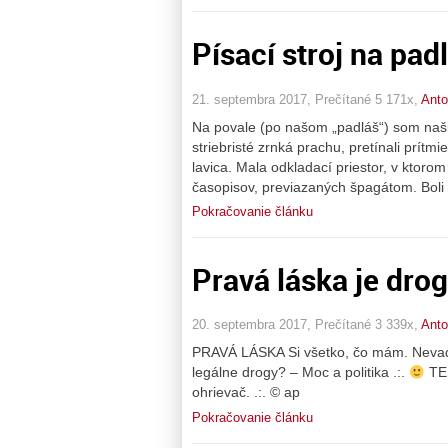
Písací stroj na pad
21. septembra 2017, Prečítané 5 171x,
Anto
Na povale (po našom „padláš“) som našie
striebristé zrnká prachu, pretínali prít
lavica. Mala odkladací priestor, v ktoro
časopisov, previazaných špagátom. Boli 
Pokračovanie článku
Pravá láska je drog
20. septembra 2017, Prečítané 3 339x,
Anto
PRAVÁ LÁSKA Si všetko, čo mám. Nevadí 
legálne drogy? – Moc a politika .:.
TEP
ohrievač. .:. © ap
Pokračovanie článku