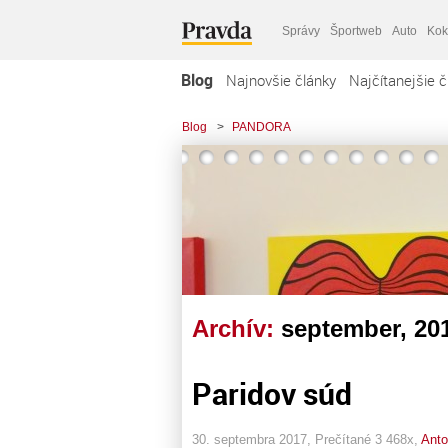
Správy
Športweb
Auto
Kok
Blog
Najnovšie články
Najčítanejšie č
Blog
>
PANDORA
Archív:
september, 20
Paridov súd
30. septembra 2017, Prečítané 3 468x,
Anto