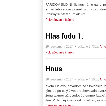
PARIDOV SÚD Nihilizmus náhle nahej no
lichvy, lebo zrazu zazneli zvony zabudnut
Pižurný © Štefan Polák Art
Pokračovanie článku
Hlas ľudu 1.
29. septembra 2017, Prečítané 2 736x,
Anto
Pokračovanie článku
Hnus
28. septembra 2017, Prečítané 4 100x,
Anto
Květa Fialovä, pôvodom zo Slovenska, 
tým, že po celý život prechovávala averzi
ženu takmer až osudovú „femme fatale“,
Joe. V deň jej smrti však uvádzať, že v 
Pokračovanie článku