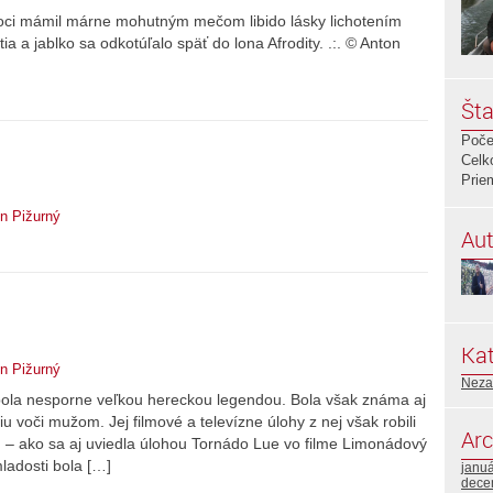
ci mámil márne mohutným mečom libido lásky lichotením
ia a jablko sa odkotúľalo späť do lona Afrodity. .:. © Anton
Šta
Poče
Celk
Prie
n Pižurný
Aut
Kat
n Pižurný
Neza
bola nesporne veľkou hereckou legendou. Bola však známa aj
u voči mužom. Jej filmové a televízne úlohy z nej však robili
Arc
 – ako sa aj uviedla úlohou Tornádo Lue vo filme Limonádový
mladosti bola […]
janu
dece