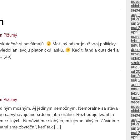
nove
októ
sept
augu
h
júl 2
jún 
máj 
apríl
n Pižurný
mare
febr
e skutočné si nevšímajú.
Mať iný názor je už vraj politicky
janu
dece
iedol ani svoju platonickú lásku.
Keď ti fandia outsideri a
nove
:. (ap)
októ
sept
augu
júl 2
jún 
máj 
apríl
mare
febr
janu
n Pižurný
dece
nove
aľ jediným možným. Aj jediným nemožným. Nemorálne sa stáva
októ
o sa vybavuje nie srdcom, iba orálne. Rozhoduje kvantita
sept
augu
íme silných. Nenávidíme slabých, milujeme silných. Závidíme
júl 2
ami sme zbytoční, keď tak […]
jún 
máj 
apríl