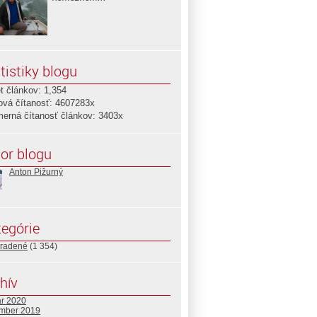
tistiky blogu
t článkov: 1,354
ová čítanosť: 4607283x
merná čítanosť článkov: 3403x
or blogu
Anton Pižurný
egórie
radené
(1 354)
hív
ár 2020
mber 2019