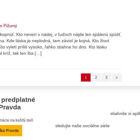
n Pižurný
 kopnúť. Kto neverí v nádej, v ľuďoch nájde len spálenú spúšť.
a. Kde láska je neplodná, tam závisť je kojná. Kto život
to vyletí príliš vysoko, ľahko stiahne ho dno. Kto lásku
 kríž, tak ten iba […]
1
2
3
»
 predplatné
Pravda
stiahnite si ap
ormácie na každý deň
sledujte naše sociálne siete
íka Pravda