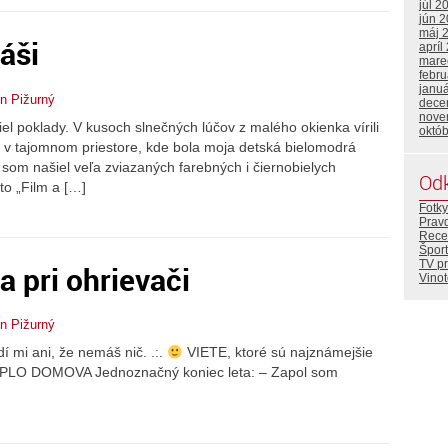
júl 2
jún 
máj 
láši
apríl
mare
febr
janu
n Pižurný
dece
nove
l poklady. V kusoch slnečných lúčov z malého okienka vírili
októ
mie v tajomnom priestore, kde bola moja detská bielomodrá
m som našiel veľa zviazaných farebných i čiernobielych
Od
to „Film a […]
Fotky
Prav
Rece
Šport
TV p
a pri ohrievači
Vino
n Pižurný
mi ani, že nemáš nič. .:.
VIETE, ktoré sú najznámejšie
LO DOMOVA Jednoznačný koniec leta: – Zapol som