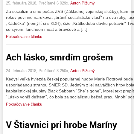
25. februára 2018, Prečítané 6 029x,
Anton Pižurný
Za socializmu sme počas ZVS (Základnej vojenskej služby), kam m
rokov povinne narukovať „brániť socialistickú vlasť“ na dva roky, fa
„Kádéčka“ (nemýliť si s KDH), čiže „Krátkodobú dávku potravín“ Tvor
so syrom. luncheon meat a bravčové a […]
Pokračovanie článku
Ach lásko, smrdím grošem
24. februára 2018, Prečítané 3 250x,
Anton Pižurný
Kedysi veľká hviezda českej populárnej hudby Marie Rottrová bud
usporiadanou stranou SMER SD. Jedným z jej najväčších hitov bola 
kapitalistickej skupiny Black Sabbath “She´s gone”, ktorej text prep
“Lásko voníš deštém”, čo bola za socializmu bežná prax. Mnohí po
Pokračovanie článku
V Štiavnici pri hrobe Maríny