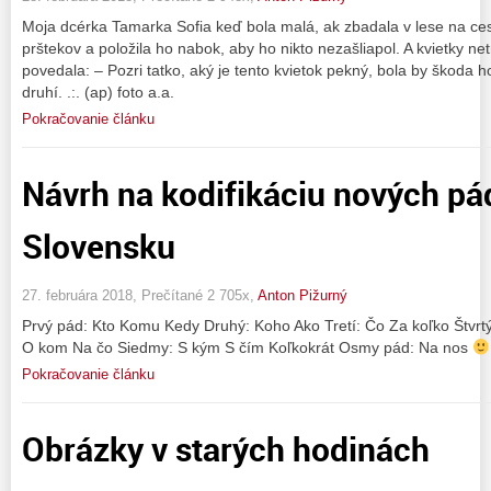
Moja dcérka Tamarka Sofia keď bola malá, ak zbadala v lese na cest
prštekov a položila ho nabok, aby ho nikto nezašliapol. A kvietky net
povedala: – Pozri tatko, aký je tento kvietok pekný, bola by škoda h
druhí. .:. (ap) foto a.a.
Pokračovanie článku
Návrh na kodifikáciu nových pá
Slovensku
27. februára 2018, Prečítané 2 705x,
Anton Pižurný
Prvý pád: Kto Komu Kedy Druhý: Koho Ako Tretí: Čo Za koľko Štvrtý:
O kom Na čo Siedmy: S kým S čím Koľkokrát Osmy pád: Na nos
Pokračovanie článku
Obrázky v starých hodinách