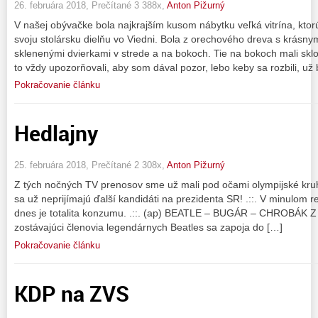
26. februára 2018, Prečítané 3 388x,
Anton Pižurný
V našej obývačke bola najkrajším kusom nábytku veľká vitrína, ktorú
svoju stolársku dielňu vo Viedni. Bola z orechového dreva s krás
sklenenými dvierkami v strede a na bokoch. Tie na bokoch mali skl
to vždy upozorňovali, aby som dával pozor, lebo keby sa rozbili, už b
Pokračovanie článku
Hedlajny
25. februára 2018, Prečítané 2 308x,
Anton Pižurný
Z tých nočných TV prenosov sme už mali pod očami olympijské kruhy
sa už neprijímajú ďalší kandidáti na prezidenta SR! .::. V minulom re
dnes je totalita konzumu. .::. (ap) BEATLE – BUGÁR – CHROBÁK Z n
zostávajúci členovia legendárnych Beatles sa zapoja do […]
Pokračovanie článku
KDP na ZVS