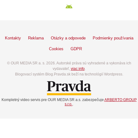
Kontakty
Reklama
Otázky a odpovede
Podmienky používania
Cookies
GDPR
© OUR MEDIA SR a. s. 2026. Autorské práva sú vyhradené a vykonáva ich
vydavateľ,
viac info
.
Blogovací systém Blog.Pravda.sk beží na technológií Wordpress.
Kompletný video servis pre OUR MEDIA SR a.s. zabezpečuje
ARBERTO GROUP
s.r.o.
.