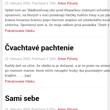
23. februára 2018, Prečítané 6 728x,
Anton Pižurný
Vyšiel som po Sládkovičovej ulici pred Klopačkou známymi schodmi
opravovní, na ktorých v noci postávajú hlúčiky huličov trávy a po 
krásne kovanou bránou popri čiernom anjelovi od umeleckého ková
cintorína. Spomenul som si, že moja celkom prvá poviedka “Sneh z
Pokračovanie článku
Čvachtavé pachtenie
22. februára 2018, Prečítané 2 193x,
Anton Pižurný
Každý deň sa učím, že všetko tu je dočasné, a je mi preto na smie
po mizivom marive, ktoré ničím nenaplní hroby, iba pozostalým uber
krajším… .:. (ap)
Pokračovanie článku
Sami sebe
21. februára 2018, Prečítané 3 015x,
Anton Pižurný