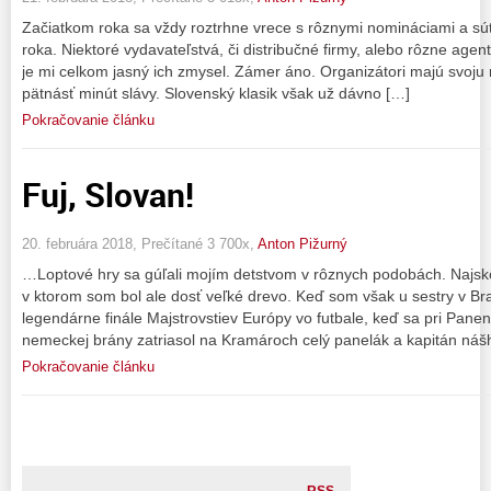
Začiatkom roka sa vždy roztrhne vrece s rôznymi nomináciami a súť
roka. Niektoré vydavateľstvá, či distribučné firmy, alebo rôzne agen
je mi celkom jasný ich zmysel. Zámer áno. Organizátori majú svoju r
pätnásť minút slávy. Slovenský klasik však už dávno […]
Pokračovanie článku
Fuj, Slovan!
20. februára 2018, Prečítané 3 700x,
Anton Pižurný
…Loptové hry sa gúľali mojím detstvom v rôznych podobách. Najsk
v ktorom som bol ale dosť veľké drevo. Keď som však u sestry v Brat
legendárne finále Majstrovstiev Európy vo futbale, keď sa pri Pan
nemeckej brány zatriasol na Kramároch celý panelák a kapitán náš
Pokračovanie článku