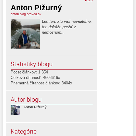
RSS
Anton Pižurný
anton.blog.pravda.sk
Len ten, kto vidí neviditeľné,
ten dokáže prežiť v
nemožnom...
Štatistiky blogu
Počet článkov: 1,354
Celková čítanosť: 4608616x
Priemerná čítanosť článkov: 3404x
Autor blogu
Anton Pižurný
Kategórie