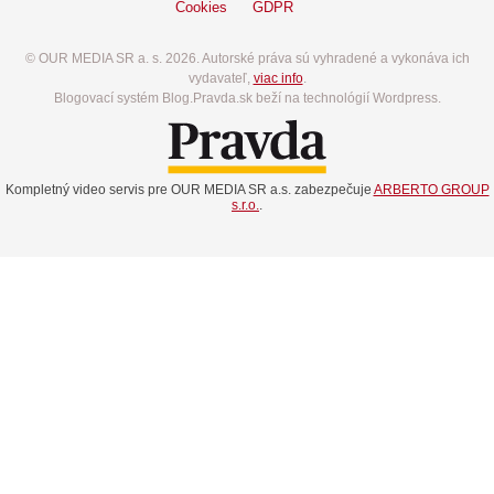
Cookies
GDPR
© OUR MEDIA SR a. s. 2026. Autorské práva sú vyhradené a vykonáva ich
vydavateľ,
viac info
.
Blogovací systém Blog.Pravda.sk beží na technológií Wordpress.
Kompletný video servis pre OUR MEDIA SR a.s. zabezpečuje
ARBERTO GROUP
s.r.o.
.