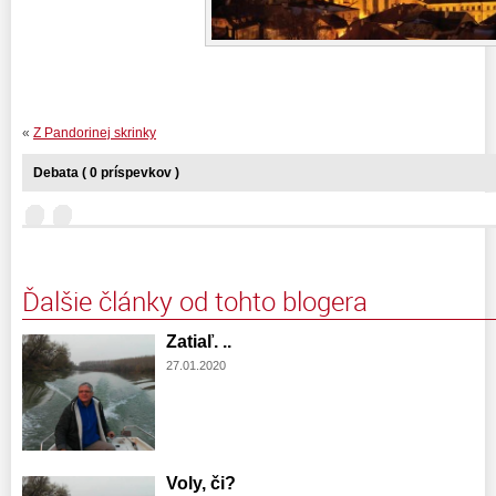
«
Z Pandorinej skrinky
Debata ( 0 príspevkov )
Ďalšie články od tohto blogera
Zatiaľ. ..
27.01.2020
Voly, či?