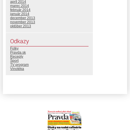
apríl 2014
marec 2014
február 2014
január 2014
december 2013
november 2013
október 2013
Odkazy
Fotky
Pravda.sk
Recepty
Šport
TV program
Vinotéka