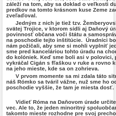
záleží na tom, aby sa doklad o veľkosti 
predkov na tomto krásnom kuse Zeme za
zveľaďoval.
Jedným z nich je tiež tzv. Žemberyov
svätej Trojice, v ktorom sídli aj Daňový úr
povinnosť občana voči štátu a samospráve
na poschodie tejto inštitúcie.
Úradníci bo
nám požičali, aby sme si mohli vyplniť jed
sme pred kanceláriou tohto úradu na chod
do kolóniek. Keď sme boli asi v polovici
vykráčal Cigán s fľaškou v ruke a rovno 
na jeho mieste, kde sa on zohrieva.
V prvom momente sa mi zdala táto sit
náš Rómko sa tváril vážne, nuž sme ho od
poschodie vyššie, že tam je miesta dosť.
Vidieť Róma na Daňovom úrade určite
vec. Ale to, že jeden minoritný spoluobča
takomto mieste rozhodne pre svoj precho