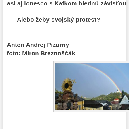
asi aj Ionesco s Kafkom blednú závisťou
Alebo žeby svojský protest?
Anton Andrej Pižurný
foto: Miron Breznoščák