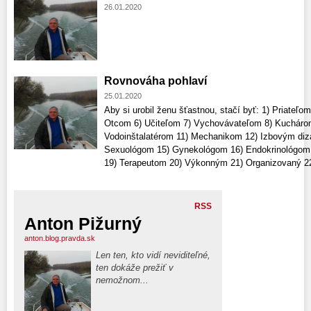
26.01.2020
Rovnováha pohlaví
25.01.2020
Aby si urobil ženu šťastnou, stačí byť: 1) Priateľ
Otcom 6) Učiteľom 7) Vychovávateľom 8) Kuchárom
Vodoinštalatérom 11) Mechanikom 12) Izbovým diza
Sexuológom 15) Gynekológom 16) Endokrinológom
19) Terapeutom 20) Výkonným 21) Organizovaný 22) 
RSS
Anton Pižurný
anton.blog.pravda.sk
Len ten, kto vidí neviditeľné,
ten dokáže prežiť v
nemožnom...