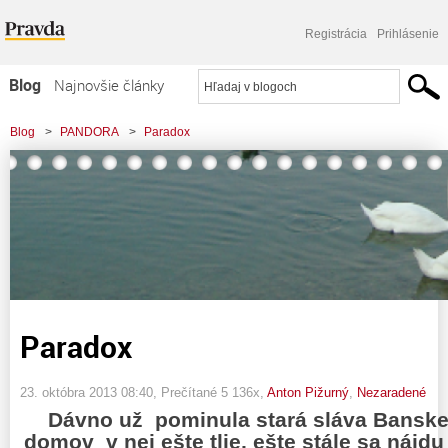
Registrácia
Prihlásenie
Blog
Najnovšie články
Najčítanejšie články
Blog
>
PANDORA
>
Paradox
Najkomentovanejšie články
Zoznam blogov
Komerčné blogy
Paradox
23. októbra 2013 08:40
, Prečítané 5 136x,
Anton Pižurný
,
Nezaradené
Dávno už
pominula stará sláva Banske
domov
v nej ešte tlie, ešte stále sa nájd