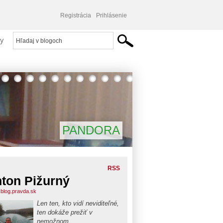
Registrácia
Prihlásenie
y
PANDORA
RSS
ton Pižurný
.blog.pravda.sk
Len ten, kto vidí neviditeľné,
ten dokáže prežiť v
nemožnom...