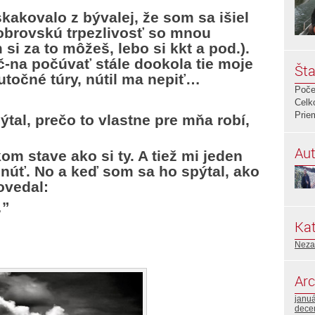
kakovalo z bývalej, že som sa išiel
obrovskú trpezlivosť so mnou
 si za to môžeš, lebo si kkt a pod.).
-na počúvať stále dookola tie moje
Šta
utočné túry, nútil ma nepiť…
Poče
Celk
Prie
al, prečo to vlastne pre mňa robí,
Aut
kom stave ako si ty. A tiež mi jeden
núť. No a keď som sa ho spýtal, ako
ovedal:
…”
Kat
Neza
Arc
janu
dece