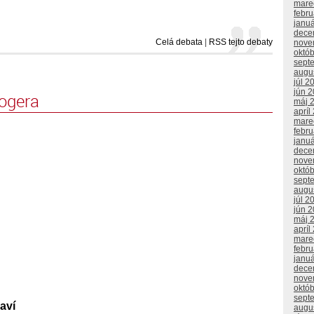
mare
febr
janu
dece
Celá debata
|
RSS tejto debaty
nove
októ
sept
augu
júl 2
jún 
logera
máj 
apríl
mare
febr
janu
dece
nove
októ
sept
augu
júl 2
jún 
máj 
apríl
mare
febr
janu
dece
nove
októ
sept
aví
augu