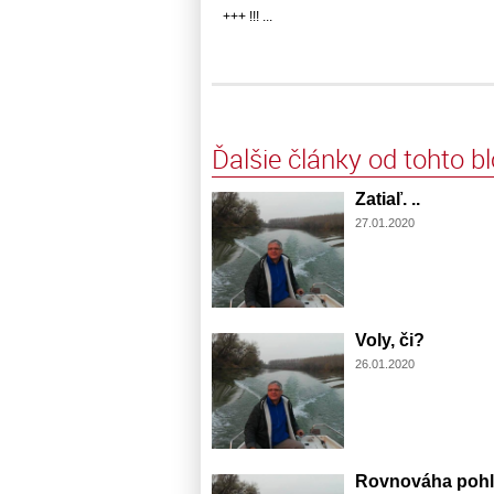
+++ !!! ...
Ďalšie články od tohto b
Zatiaľ. ..
27.01.2020
Voly, či?
26.01.2020
Rovnováha pohl