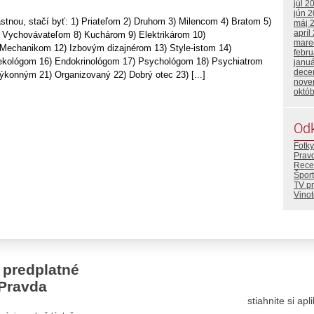
júl 2
jún 
astnou, stačí byť: 1) Priateľom 2) Druhom 3) Milencom 4) Bratom 5)
máj 
apríl
 Vychovávateľom 8) Kuchárom 9) Elektrikárom 10)
mare
 Mechanikom 12) Izbovým dizajnérom 13) Style-istom 14)
febr
kológom 16) Endokrinológom 17) Psychológom 18) Psychiatrom
janu
dece
ýkonným 21) Organizovaný 22) Dobrý otec 23) [...]
nove
októ
Od
Fotky
Prav
Rece
Šport
TV p
Vino
 predplatné
Pravda
stiahnite si ap