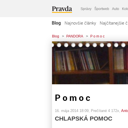
Správy
Športweb
Auto
Kok
Blog
Najnovšie články
Najčítanejšie č
Blog
>
PANDORA
>
P o m o c
P o m o c
16. mája 2014 18:09
, Prečítané 4 172x,
Ant
CHLAPSKÁ POMOC