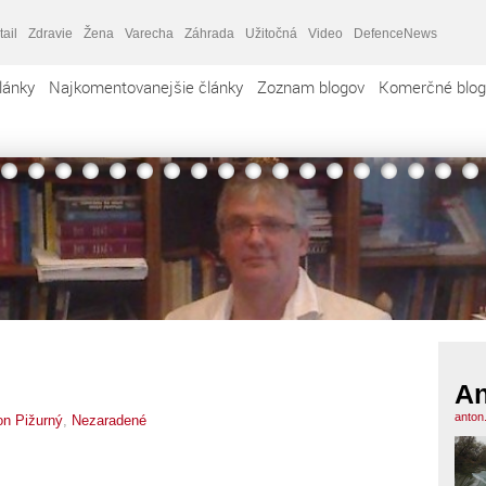
tail
Zdravie
Žena
Varecha
Záhrada
Užitočná
Video
DefenceNews
lánky
Najkomentovanejšie články
Zoznam blogov
Komerčné blog
An
anton
on Pižurný
,
Nezaradené