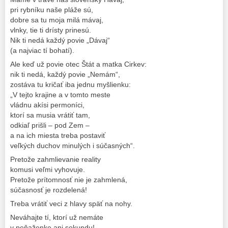
pri rybníku naše pláže sú,
dobre sa tu moja milá mávaj,
vlnky, tie ti drísty prinesú.
Nik ti nedá každý povie „Dávaj“
(a najviac tí bohatí).
Ale keď už povie otec Štát a matka Cirkev:
nik ti nedá, každý povie „Nemám“,
zostáva tu kričať iba jednu myšlienku:
„V tejto krajine a v tomto meste
vládnu akísi permoníci,
ktorí sa musia vrátiť tam,
odkiaľ prišli – pod Zem –
a na ich miesta treba postaviť
veľkých duchov minulých i súčasných“.
Pretože zahmlievanie reality
komusi veľmi vyhovuje.
Pretože prítomnosť nie je zahmlená,
súčasnosť je rozdelená!
Treba vrátiť veci z hlavy späť na nohy.
Neváhajte tí, ktorí už nemáte
v peňaženke ani sekundu!