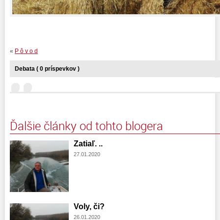
«
P ô v o d
Debata ( 0 príspevkov )
Ďalšie články od tohto blogera
Zatiaľ. ..
27.01.2020
Voly, či?
26.01.2020