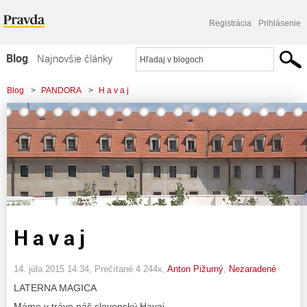
Registrácia
Prihlásenie
Blog
Najnovšie články
Najčítanejšie články
Blog
>
PANDORA
>
H a v a j
Najkomentovanejšie články
Zoznam blogov
Komerčné blogy
H a v a j
14. júla 2015 14:34
, Prečítané 4 244x,
Anton Pižurný
,
Nezaradené
LATERNA MAGICA
Máme v tráve náš slovenský Havaj,