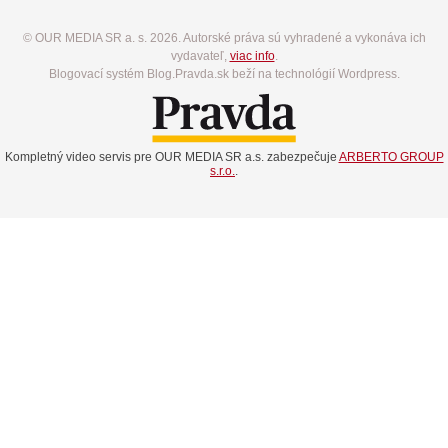
© OUR MEDIA SR a. s. 2026. Autorské práva sú vyhradené a vykonáva ich
vydavateľ,
viac info
.
Blogovací systém Blog.Pravda.sk beží na technológií Wordpress.
Kompletný video servis pre OUR MEDIA SR a.s. zabezpečuje
ARBERTO GROUP
s.r.o.
.