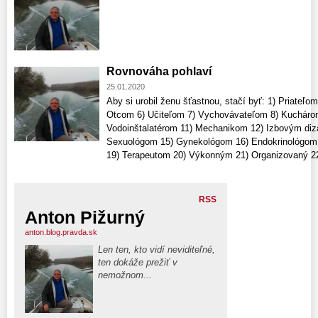
Rovnováha pohlaví
25.01.2020
Aby si urobil ženu šťastnou, stačí byť: 1) Priateľ
Otcom 6) Učiteľom 7) Vychovávateľom 8) Kuchárom
Vodoinštalatérom 11) Mechanikom 12) Izbovým diza
Sexuológom 15) Gynekológom 16) Endokrinológom
19) Terapeutom 20) Výkonným 21) Organizovaný 22) 
RSS
Anton Pižurný
anton.blog.pravda.sk
Len ten, kto vidí neviditeľné,
ten dokáže prežiť v
nemožnom...