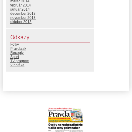
marec 2014
február 2014
január 2014
december 2013
november 2013
október 2013
Odkazy
Fotky
Pravda.sk
Recepty
Šport
TV program
Vinotéka