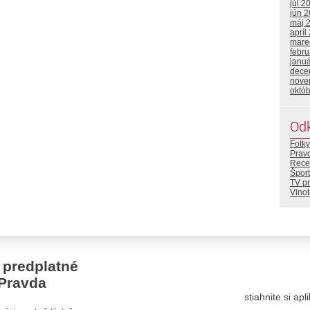
júl 2
jún 
máj 
apríl
mare
febr
janu
dece
nove
októ
Od
Fotky
Prav
Rece
Šport
TV p
Vino
 predplatné
Pravda
stiahnite si ap