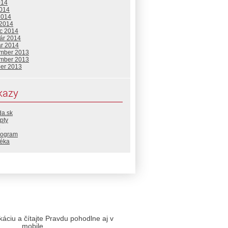
014
2014
2014
 2014
c 2014
uár 2014
ár 2014
mber 2013
mber 2013
ber 2013
kazy
da.sk
pty
rogram
téka
likáciu a čítajte Pravdu pohodlne aj v
mobile