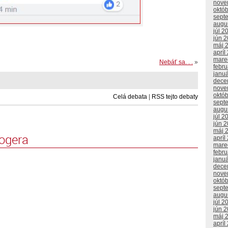
nove
októ
sept
augu
júl 2
jún 
máj 
apríl
mare
Nebáť sa. . .
»
febr
janu
dece
nove
októ
Celá debata
|
RSS tejto debaty
sept
augu
júl 2
jún 
máj 
logera
apríl
mare
febr
janu
dece
nove
októ
sept
augu
júl 2
jún 
máj 
apríl