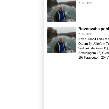
26.01.2020
Rovnováha pohl
25.01.2020
Aby si urobil ženu šť
Otcom 6) Učiteľom 7)
Vodoinštalatérom 11)
Sexuológom 15) Gyne
19) Terapeutom 20) V