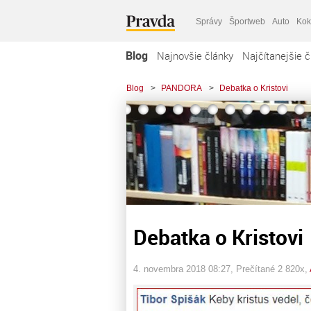
Správy
Športweb
Auto
Kok
Blog
Najnovšie články
Najčítanejšie č
Blog
>
PANDORA
>
Debatka o Kristovi
Debatka o Kristovi
4. novembra 2018 08:27
, Prečítané 2 820x,