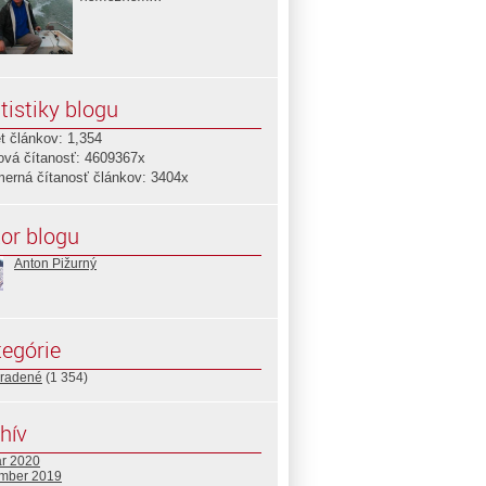
tistiky blogu
t článkov: 1,354
ová čítanosť: 4609367x
merná čítanosť článkov: 3404x
or blogu
Anton Pižurný
egórie
radené
(1 354)
hív
ár 2020
mber 2019