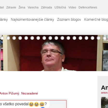
tail
Zdravie
Žena
Varecha
Záhrada
Užitočná
Video
DefenceNews
lánky
Najkomentovanejšie články
Zoznam blogov
Komerčné blog
An
anton
Anton Pižurný
,
Nezaradené