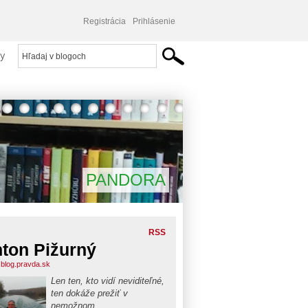
Registrácia
Prihlásenie
y
PANDORA
RSS
ton Pižurný
.blog.pravda.sk
Len ten, kto vidí neviditeľné,
ten dokáže prežiť v
nemožnom...