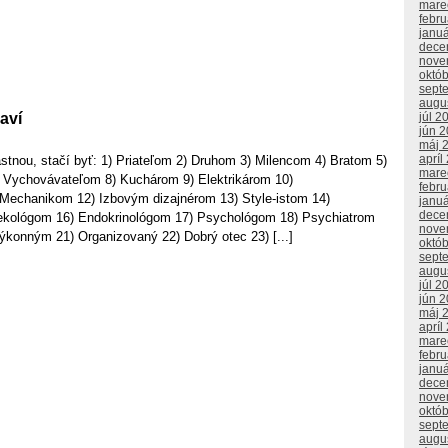
mare
febr
janu
dece
nove
októ
sept
augu
aví
júl 2
jún 
máj 
apríl
astnou, stačí byť: 1) Priateľom 2) Druhom 3) Milencom 4) Bratom 5)
mare
 Vychovávateľom 8) Kuchárom 9) Elektrikárom 10)
febr
 Mechanikom 12) Izbovým dizajnérom 13) Style-istom 14)
janu
dece
kológom 16) Endokrinológom 17) Psychológom 18) Psychiatrom
nove
ýkonným 21) Organizovaný 22) Dobrý otec 23) [...]
októ
sept
augu
júl 2
jún 
máj 
apríl
mare
febr
janu
dece
nove
októ
sept
augu