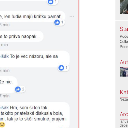
Šta
Poče
Celk
Prie
Aut
Kat
Neza
Arc
janu
dece