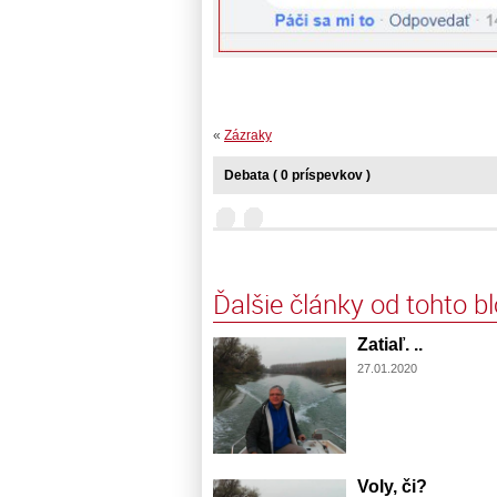
«
Zázraky
Debata ( 0 príspevkov )
Ďalšie články od tohto b
Zatiaľ. ..
27.01.2020
Voly, či?