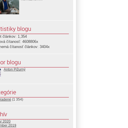
tistiky blogu
t článkov: 1,354
ová čítanosť: 4608806x
merná čítanosť článkov: 3404x
or blogu
Anton Pižurný
egórie
radené
(1 354)
hív
ár 2020
mber 2019