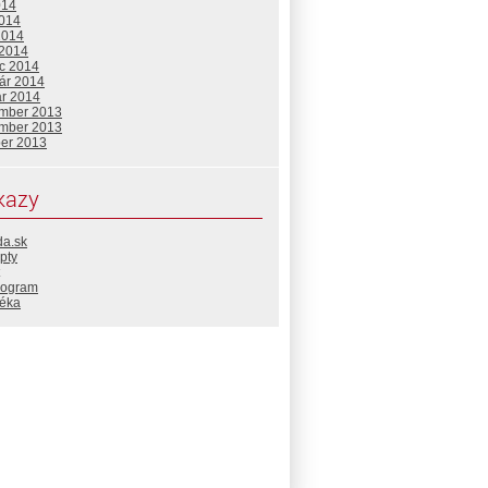
014
2014
2014
 2014
c 2014
uár 2014
ár 2014
mber 2013
mber 2013
ber 2013
kazy
da.sk
pty
rogram
téka