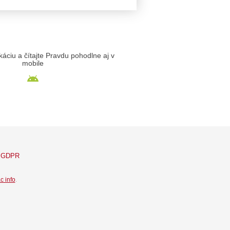
likáciu a čítajte Pravdu pohodlne aj v
mobile
GDPR
c info
.