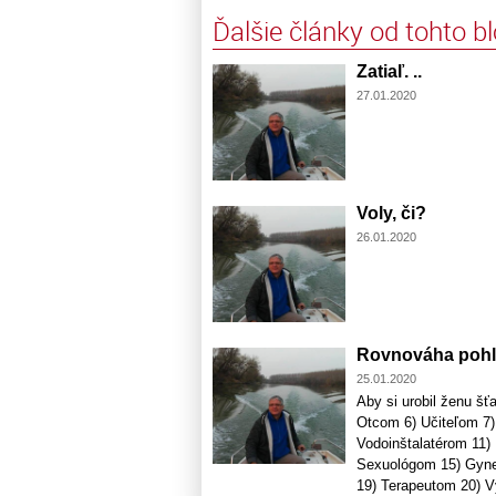
Ďalšie články od tohto b
Zatiaľ. ..
27.01.2020
Voly, či?
26.01.2020
Rovnováha pohl
25.01.2020
Aby si urobil ženu šť
Otcom 6) Učiteľom 7)
Vodoinštalatérom 11)
Sexuológom 15) Gyne
19) Terapeutom 20) V