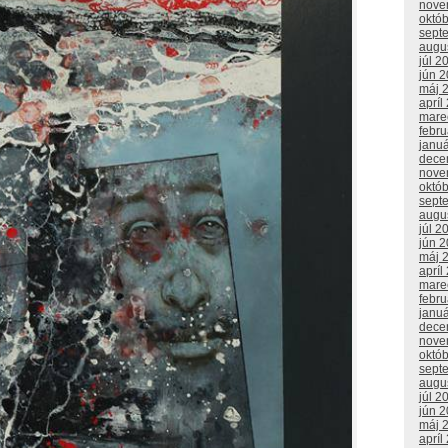
nove
októ
sept
augu
júl 2
jún 
máj 
apríl
mare
febr
janu
dece
nove
októ
sept
augu
júl 2
jún 
máj 
apríl
mare
febr
janu
dece
nove
októ
sept
augu
júl 2
jún 
máj 
apríl