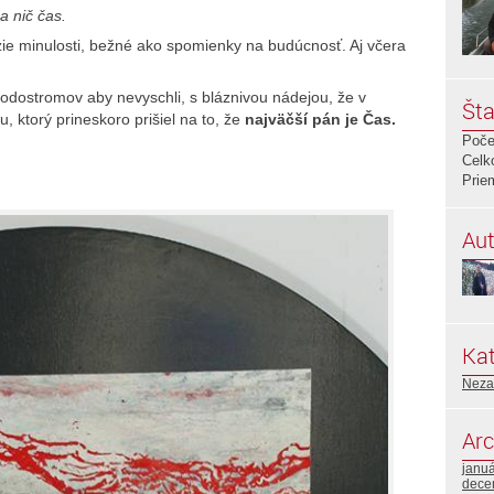
a nič čas.
zie minulosti, bežné ako spomienky na budúcnosť. Aj včera
dostromov aby nevyschli, s bláznivou nádejou, že v
Šta
, ktorý prineskoro prišiel na to, že
najväčší pán je Čas.
Poče
Celk
Prie
Aut
Kat
Neza
Arc
janu
dece