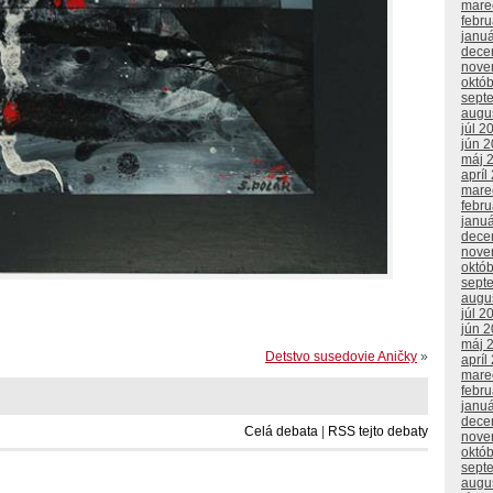
mare
febr
janu
dece
nove
októ
sept
augu
júl 2
jún 
máj 
apríl
mare
febr
janu
dece
nove
októ
sept
augu
júl 2
jún 
máj 
Detstvo susedovie Aničky
»
apríl
mare
febr
janu
dece
Celá debata
|
RSS tejto debaty
nove
októ
sept
augu