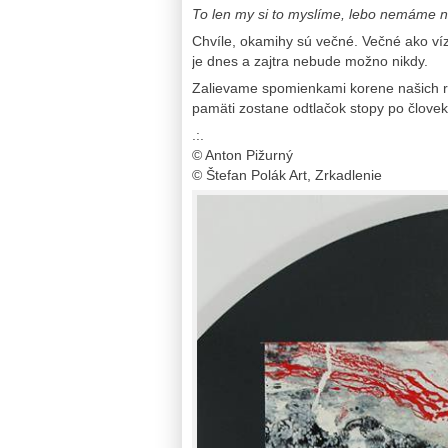
To len my si to myslíme, lebo nemáme n
Chvíle, okamihy sú večné. Večné ako ví
je dnes a zajtra nebude možno nikdy.
Zalievame spomienkami korene našich ro
pamäti zostane odtlačok stopy po človeku
.:.
© Anton Pižurný
© Štefan Polák Art, Zrkadlenie