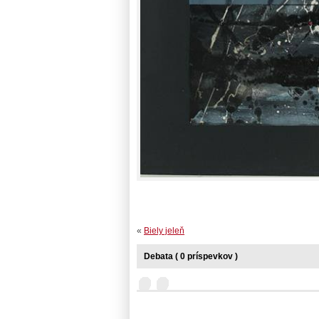
«
Biely jeleň
Debata ( 0 príspevkov )