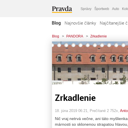
Správy
Športweb
Auto
Kok
Blog
Najnovšie články
Najčítanejšie č
Blog
>
PANDORA
>
Zrkadlenie
Zrkadlenie
18. júna 2019 06:21
, Prečítané 2 752x,
Anto
Nič vraj netrvá večne, ani táto myšlienka
márnosti so sklonenou strapatou hlavo