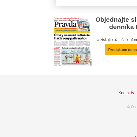
Objednajte si
denníka 
a získajte užitočné inf
Predplatné denn
Kontakty
© OUR