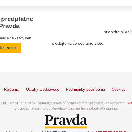
 predplatné
Pravda
stiahnite si ap
ormácie na každý deň
sledujte naše sociálne siete
íka Pravda
Reklama
Otázky a odpovede
Podmienky používania
Cookies
 MEDIA SR a. s. 2026. Autorské práva sú vyhradené a vykonáva ich vydavateľ,
via
Blogovací systém Blog.Pravda.sk beží na technológií Wordpress.