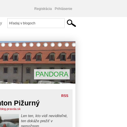
Registrácia
Prihlásenie
y
PANDORA
RSS
ton Pižurný
.blog.pravda.sk
Len ten, kto vidí neviditeľné,
ten dokáže prežiť v
nemožnom...