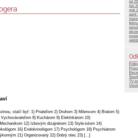
júl 2
jún 
logera
máj 
apríl
mare
febr
janu
dece
nove
októ
Od
Fotky
Prav
Rece
Šport
TV p
Vino
aví
astnou, stačí byť: 1) Priateľom 2) Druhom 3) Milencom 4) Bratom 5)
 Vychovávateľom 8) Kuchárom 9) Elektrikárom 10)
 Mechanikom 12) Izbovým dizajnérom 13) Style-istom 14)
kológom 16) Endokrinológom 17) Psychológom 18) Psychiatrom
ýkonným 21) Organizovaný 22) Dobrý otec 23) [...]