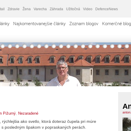
tail
Zdravie
Žena
Varecha
Záhrada
Užitočná
Video
DefenceNews
lánky
Najkomentovanejšie články
Zoznam blogov
Komerčné blog
An
anton
n Pižurný
,
Nezaradené
, rýchlejšia ako svetlo, ktorá doteraz čupela pri múre
u, s posledným špakom v popraskaných perách.