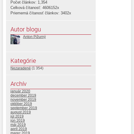
Počet článkov: 1,354
Celková čítanosť: 4606152x
Priemerná čítanosť článkov: 3402x
Autor blogu
Anton Pižurný
Kategórie
Nezaradené
(1 354)
Archív
január 2020
december 2019
november 2019
október 2019
september 2019
august 2019
júl 2019
jún 2019
máj 2019
apríl 2019
marec 2019