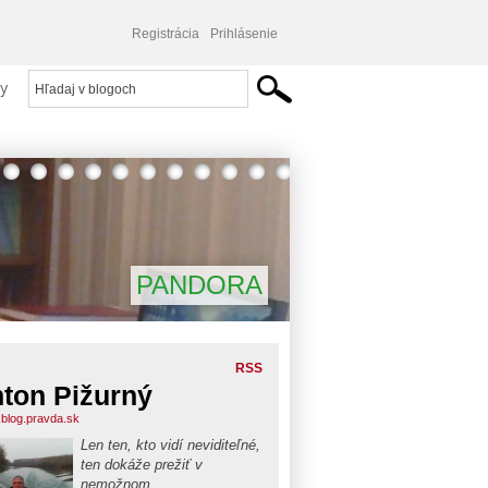
Registrácia
Prihlásenie
y
PANDORA
RSS
ton Pižurný
.blog.pravda.sk
Len ten, kto vidí neviditeľné,
ten dokáže prežiť v
nemožnom...