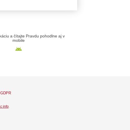
likáciu a čítajte Pravdu pohodlne aj v
mobile
GDPR
c info
.