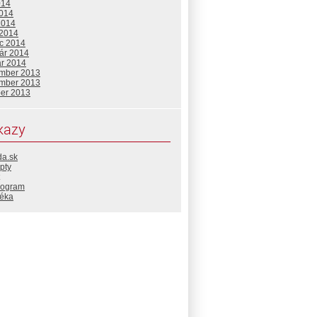
014
2014
2014
 2014
c 2014
uár 2014
ár 2014
mber 2013
mber 2013
ber 2013
kazy
da.sk
pty
rogram
téka