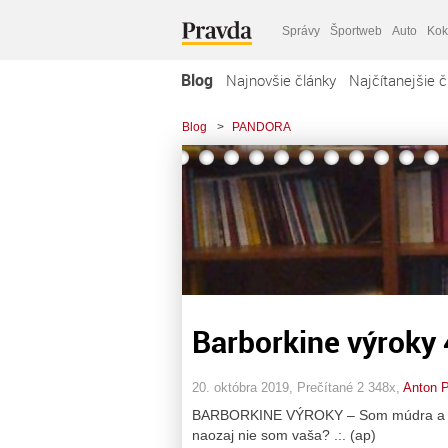
Správy
Športweb
Auto
Kok
Blog
Najnovšie články
Najčítanejšie č
Blog
>
PANDORA
Barborkine výroky 
20. októbra 2019, Prečítané 2 348x,
Anton P
BARBORKINE VÝROKY – Som múdra a pekn
naozaj nie som vaša? .:. (ap)