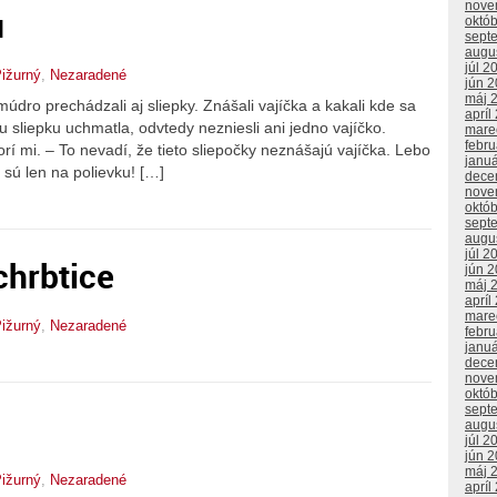
nove
u
októ
sept
augu
júl 2
ižurný
,
Nezaradené
jún 
máj 
 prechádzali aj sliepky. Znášali vajíčka a kakali kde sa
apríl
nu sliepku uchmatla, odvtedy nezniesli ani jedno vajíčko.
mare
febr
rí mi. – To nevadí, že tieto sliepočky neznášajú vajíčka. Lebo
janu
o sú len na polievku! […]
dece
nove
októ
sept
augu
júl 2
chrbtice
jún 
máj 
apríl
mare
ižurný
,
Nezaradené
febr
janu
dece
nove
októ
sept
augu
júl 2
jún 
máj 
ižurný
,
Nezaradené
apríl