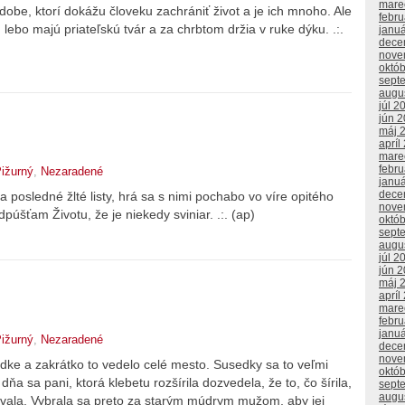
mare
obe, ktorí dokážu človeku zachrániť život a je ich mnoho. Ale
febr
lebo majú priateľskú tvár a za chrbtom držia v ruke dýku. .:.
janu
dece
nove
októ
sept
augu
júl 2
jún 
máj 
apríl
mare
febr
ižurný
,
Nezaradené
janu
dece
a posledné žlté listy, hrá sa s nimi pochabo vo víre opitého
nove
púšťam Životu, že je niekedy sviniar. .:. (ap)
októ
sept
augu
júl 2
jún 
máj 
apríl
mare
febr
janu
ižurný
,
Nezaradené
dece
nove
edke a zakrátko to vedelo celé mesto. Susedky sa to veľmi
októ
ňa sa pani, ktorá klebetu rozšírila dozvedela, že to, čo šírila,
sept
augu
ovala. Vybrala sa preto za starým múdrym mužom, aby jej