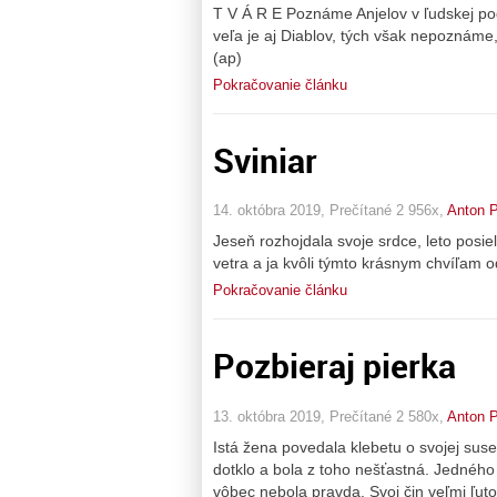
T V Á R E Poznáme Anjelov v ľudskej pod
veľa je aj Diablov, tých však nepoznáme, 
(ap)
Pokračovanie článku
Sviniar
14. októbra 2019, Prečítané 2 956x,
Anton P
Jeseň rozhojdala svoje srdce, leto posiel
vetra a ja kvôli týmto krásnym chvíľam od
Pokračovanie článku
Pozbieraj pierka
13. októbra 2019, Prečítané 2 580x,
Anton P
Istá žena povedala klebetu o svojej sus
dotklo a bola z toho nešťastná. Jedného d
vôbec nebola pravda. Svoj čin veľmi ľut