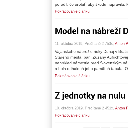
poradil, čo urobiť, aby škodu napravila.
Pokračovanie článku
Model na nábreží 
11. októbra 2019, Prečítané 2 753x,
Anton P
Vajanského nábrežie rieky Dunaj v Bratis
Starého mesta, pani Zuzany Aufrichtovej
napríklad námestie pred Slovenským 
a bola odhalená jeho pamätná tabuľa. O
Pokračovanie článku
Z jednotky na nulu
10. októbra 2019, Prečítané 2 451x,
Anton P
Pokračovanie článku