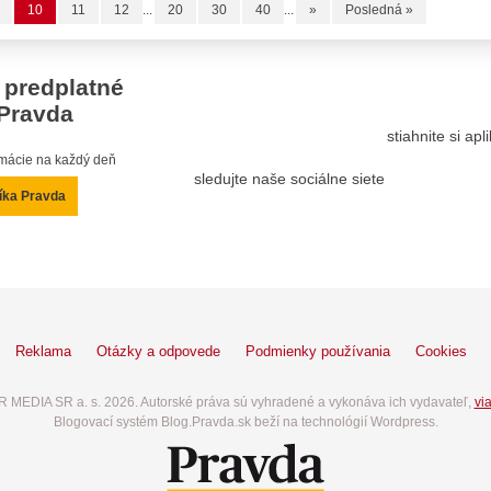
10
11
12
...
20
30
40
...
»
Posledná »
 predplatné
Pravda
stiahnite si ap
ormácie na každý deň
sledujte naše sociálne siete
íka Pravda
Reklama
Otázky a odpovede
Podmienky používania
Cookies
 MEDIA SR a. s. 2026. Autorské práva sú vyhradené a vykonáva ich vydavateľ,
via
Blogovací systém Blog.Pravda.sk beží na technológií Wordpress.