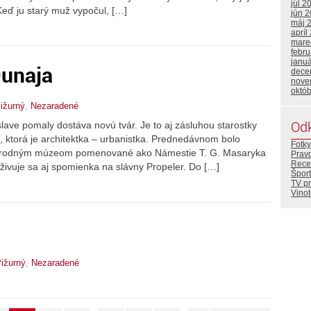
júl 2
 Keď ju starý muž vypočul, […]
jún 
máj 
apríl
mare
febr
janu
Dunaja
dece
nove
októ
ižurný
,
Nezaradené
Od
lave pomaly dostáva novú tvár. Je to aj zásluhou starostky
, ktorá je architektka – urbanistka. Prednedávnom bolo
Fotky
národným múzeom pomenované ako Námestie T. G. Masaryka
Prav
Rece
živuje sa aj spomienka na slávny Propeler. Do […]
Šport
TV p
Vino
ižurný
,
Nezaradené