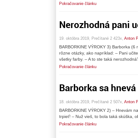
Pokračovanie článku
Nerozhodná pani u
19. októbra 2019, Prečítané 2 423x,
Anton P
BARBORKINE VÝROKY 3) Barborka (6 rokov
rôzne otázky, ako napríklad: – Pani učit
všetky farby. – A to ste taká nerozhodná?
Pokračovanie článku
Barborka sa hnevá
18. októbra 2019, Prečítané 2 507x,
Anton P
BARBORKINE VÝROKY 2) – Hnevám na Pána
trpieť! – Nuž vieš, to bola taká skúška, 
Pokračovanie článku