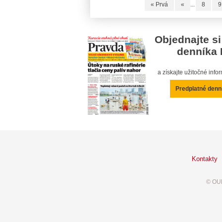
« Prvá
«
...
8
9
Objednajte si
denníka 
a získajte užitočné inf
Predplatné denn
Kontakty
© OUR