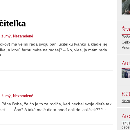
čiteľka
Šta
ižurný
,
Nezaradené
Poče
Celk
) má veľmi rada svoju pani učiteľku Ivanku a kladie jej
Prie
eľka, a ktorú farbu máte najradšej? – No, vieš, ja mám rada
 .:.
Aut
Kat
ižurný
,
Nezaradené
Neza
 Boha, že čo je to za rodiča, keď nechal svoje dieťa tak
obeť… – Áno? A také malé dieťa hneď dali do jasličiek??? .:.
Arc
janu
dece