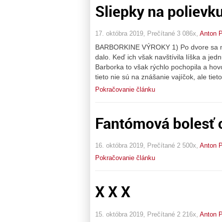
Sliepky na polievk
17. októbra 2019, Prečítané 3 086x,
Anton P
BARBORKINE VÝROKY 1) Po dvore sa múdro
dalo. Keď ich však navštívila líška a jed
Barborka to však rýchlo pochopila a hovo
tieto nie sú na znášanie vajíčok, ale tiet
Pokračovanie článku
Fantómová bolesť 
16. októbra 2019, Prečítané 2 500x,
Anton P
Pokračovanie článku
X X X
15. októbra 2019, Prečítané 2 216x,
Anton P