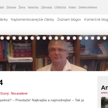
tail
Zdravie
Žena
Varecha
Záhrada
Užitočná
Video
DefenceNews
lánky
Najkomentovanejšie články
Zoznam blogov
Komerčné blog
4
An
anton
ižurný
,
Nezaradené
á? – Pravdaže! Najkrajšia a najmúdrejšia! – Tak ja