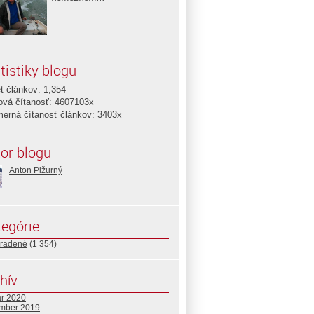
tistiky blogu
t článkov: 1,354
ová čítanosť: 4607103x
merná čítanosť článkov: 3403x
or blogu
Anton Pižurný
egórie
radené
(1 354)
hív
ár 2020
mber 2019