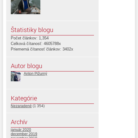
Štatistiky blogu
Počet článkov: 1,354
Celková čítanosť: 4605788x
Priemerná čítanosť článkov: 3402x
Autor blogu
Anton Pižurný
Kategórie
Nezaradené
(1 354)
Archív
január 2020
december 2019