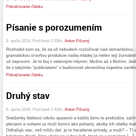
Pokračovanie článku
Písanie s porozumením
9. apríla 2019, Prečítané 3 036x,
Anton Pižurný
Rozhodol som sa, že sa už nebudem rozčuľovať nad sémantickou, š
gramatickou úrovňou produkcie našej mladej (a nielen tej) žurnalisti
už neprosím. Je to boj s veternými mlynmi. Možno až s Božími. Jedin
že s takýmito “publicistami” v budúcnosti slovenčina úspešne zanik
Pokračovanie článku
Druhý stav
8. apríla 2019, Prečítané 2 420x,
Anton Pižurný
Svieženky štebocú odušu spasenú a každú ženu to prebúdza: začín
pleciami a nohami (a muži šomrú ako pohani), akoby ich všetky mal
Odhaľujú viac, než môžu dať, je to harašenie prírody, a muži? – Tí s
hrkútanie škodí. Sme všetci na jednej lodi, ktorá sa v pomalom […]