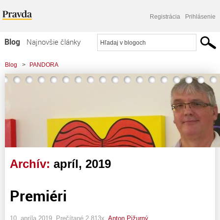
Registrácia
Prihlásenie
Blog
Najnovšie články
Najčítanejšie články
Blog
>
PANDORA
Najkomentovanejšie články
Zoznam blogov
Komerčné blogy
Archív:
apríl, 2019
Premiéri
10. apríla 2019, Prečítané 2 813x,
Anton Pižurný