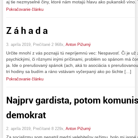
aj tie nezmyselné činy, ktoré nám motajú hlavu ako pukanskô víno.
Pokračovanie článku
Z á h a d a
3. apríla 2019, Prečítané 2 968x,
Anton Pižurný
Určite mnohí z vás poznajú tú nepríjemnú vec: Nespavosť. Či je už 
psychickými, či rôznymi inými príčinami, problém so spánom má čora
ja. Ide o prerušovaný spánok (ach, aká to asociácia s prerušovano
tri hodiny sa budím a ráno vstávam vyčerpaný ako po šichte […]
Pokračovanie článku
Najprv gardista, potom komunis
demokrat
2. apríla 2019, Prečítané 8 229x,
Anton Pižurný
Za socializmu som nepatril medzi velebiteľov režimu, bolo mi jasné 