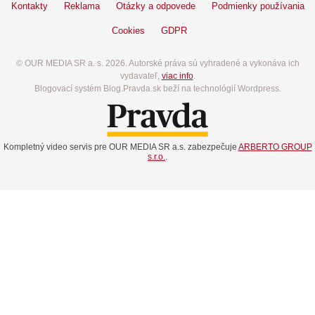
Kontakty
Reklama
Otázky a odpovede
Podmienky používania
Cookies
GDPR
© OUR MEDIA SR a. s. 2026. Autorské práva sú vyhradené a vykonáva ich
vydavateľ,
viac info
.
Blogovací systém Blog.Pravda.sk beží na technológií Wordpress.
Kompletný video servis pre OUR MEDIA SR a.s. zabezpečuje
ARBERTO GROUP
s.r.o.
.