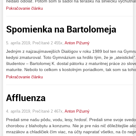
nedalo odolať. Potom som si sadol na terasku na slniečku vychutna
Pokračovanie článku
Spomienka na Bartolomeja
5. apríla 2019, Prečítané 2 455x,
Anton Pižurný
Jedným z najzaujímavejších Dialógov v roku 1989 bol ten na Gymná
kedysi zmaturoval. Toto Gymnázium sa hrdilo tým, že je „ateistické
študentov – Bartolomej K. dostal pätorku z maturitnej práce zo slov
maturite. Nebolo to celkom s kostolným poriadkom, tak som sa toho
Pokračovanie článku
Affluenza
4. apríla 2019, Prečítané 2 467x,
Anton Pižurný
Predali sme našu pôdu, vodu, lesy, hrdosť. Predali sme svoje sved
chorobou z blahobytu a konzumu. Nie je pre nás nič dôležitejšie a
mrazákov a chladičiek čím viac, na účty napratať všetko, na čo nep