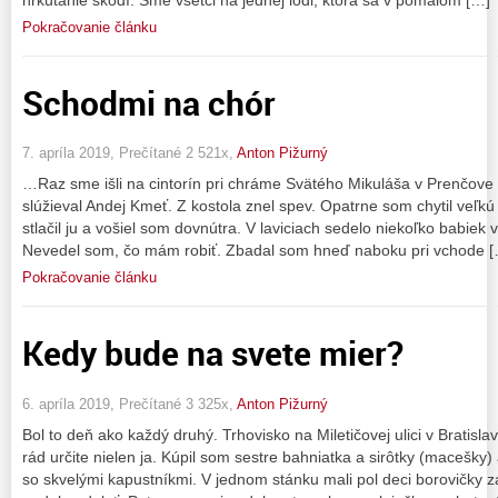
Pokračovanie článku
Schodmi na chór
7. apríla 2019, Prečítané 2 521x,
Anton Pižurný
…Raz sme išli na cintorín pri chráme Svätého Mikuláša v Prenčove p
slúžieval Andej Kmeť. Z kostola znel spev. Opatrne som chytil veľ
stlačil ju a vošiel som dovnútra. V laviciach sedelo niekoľko babiek
Nevedel som, čo mám robiť. Zbadal som hneď naboku pri vchode 
Pokračovanie článku
Kedy bude na svete mier?
6. apríla 2019, Prečítané 3 325x,
Anton Pižurný
Bol to deň ako každý druhý. Trhovisko na Miletičovej ulici v Bratis
rád určite nielen ja. Kúpil som sestre bahniatka a sirôtky (macešk
so skvelými kapustníkmi. V jednom stánku mali pol deci borovičky z